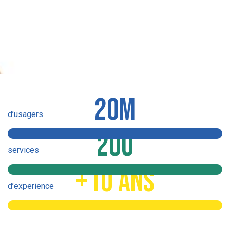
20M
d’usagers
100%
200
services
100%
+10 ans
d’experience
100%